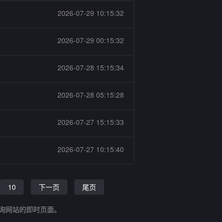
2026-07-29 10:15:32
2026-07-29 00:15:32
2026-07-28 15:15:34
2026-07-28 05:15:28
2026-07-27 15:15:33
2026-07-27 10:15:40
10
下一页
尾页
查询网站的即时页面。