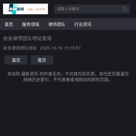
首页
服务领域
律师团队
行业资讯
俞永律师团队地址查询
俞永律师团队地址
2025-10-19 15:15:57
首页
尾页
本站和 最新资讯 的作者无关，不对其内容负责。本历史页面谨为
网络历史索引，不代表被查询网站的即时页面。