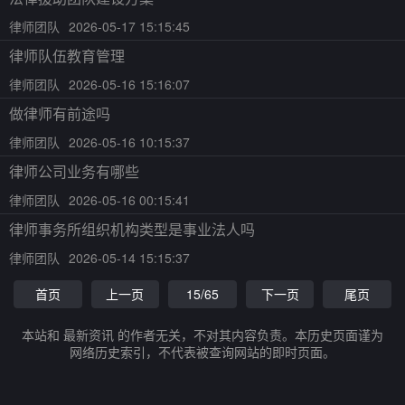
律师团队
2026-05-17 15:15:45
律师队伍教育管理
律师团队
2026-05-16 15:16:07
做律师有前途吗
律师团队
2026-05-16 10:15:37
律师公司业务有哪些
律师团队
2026-05-16 00:15:41
律师事务所组织机构类型是事业法人吗
律师团队
2026-05-14 15:15:37
首页
上一页
15/65
下一页
尾页
本站和 最新资讯 的作者无关，不对其内容负责。本历史页面谨为
网络历史索引，不代表被查询网站的即时页面。