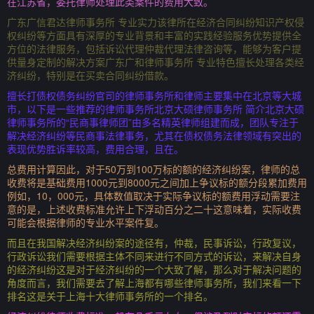
在江苏省，委托律师处理此类案件的费用大致。
广东广信君达律师事务所 专业实力该律所在经济合同纠纷知识产权侵
权纠纷等方面具有深厚的专业背景和丰富的实践经验服务优势提供全
方位的法律服务，包括诉讼代理仲裁代理法律咨询等，能够为客户提
供量身定制的解决方案广东广和律师事务所 专业特色擅长处理各类经
济纠纷，特别是在买卖合同纠纷借款。
擅长打债权债务纠纷官司的律师事务所和律师主要集中在北京等大城
市，以下是一些推荐的律师事务所北京大硕律师事务所 简介北京大硕
律师事务所的“民商事律师团”由多名精英律师组建而成，团队专注于
解决经济纠纷等民商事法律事务，尤其在债权债务法律领域有突出的
表现优势胜诉率较高，费用合理，且在。
总费用计算因此，对于50万到100万标的额的经济纠纷案，律师的总
收费将是基础费用1000元到8000元之间加上争议标的额分段累加费用
例如，10，000元，具体数值取决于实际争议标的额费用浮动需要注
意的是，上述收费标准允许上下浮动百分之二十这意味着，实际收费
可能会根据律师的专业水平案件复。
而且在我国解决经济纠纷案的途径有，仲裁，民事诉讼，行政复议，
行政诉讼我们需要根据主体不同来进行不同方式的诉讼，来解决自身
的经济纠纷这是对于经济纠纷的一个大致了解，那么对于解决问题的
角度而言，我们需要去了解上海都有哪些律师事务所，我们来看一下
排名这是关于上海十大律师事务所的一个排名。