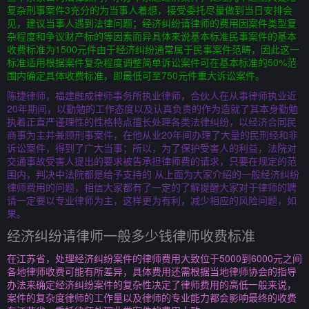
复杂刑事案件3充分的为当事人着想，接受委托尽量做到当日安排会
见，建议当事人遇到法律问题；经济纠纷请律师的费用因案件类型复
杂程度和争议财产标的等因素而异具体来说基本标准民事案件的基本
收费标准为1500元件由于经济纠纷通常属于民事案件范畴，因此这一
标准适用根据案件复杂程度调整简单诉讼案件可在基本标准的50%范
围内确定具体收费标准，即最低可至750元件重大诉讼案件。
陈捷律师，福建融成律师事务所执业律师，合伙人在从事律师执业近
20年期间，以勤勉的工作态度以及认真负责的作为造就了其本身勤勉
执着正直严谨理性的性格特点擅长处理各类法律纠纷，以经济合同民
商事为主并兼顾刑事案件，在他从业20年间办理了大量的民刑经和非
诉讼案件，得到了广大当事；所以，为了保护受害人的利益，法院对
交通事故受害人提出的要求被告承担律师费的请求，只要在规定的范
围内，判决中法院都是给予支持的 从上面为大家介绍的一般经济纠纷
律师费用的问题，相信大家都有了一定的了解提醒大家对于律师的聘
请一定要以专业律师为主，这样更为有利，减少相应的风险问题，如
果。
经济纠纷请律师一般多少钱律师收费标准
在江苏省，处理经济纠纷案件的律师费用大致位于5000到6000元之间
各地律师收费可能有所差异，具体费用还需根据当地律师协会的指导
办法来确定经济纠纷案件的复杂性决定了律师费用的高低一般来说，
案件的复杂度律师的工作量以及律师的专业能力都会影响最终的收费