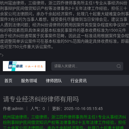
杭州寇迪律师，三级律师，浙江四乔律师事务所主任1专业从事经济纠纷
刑事辩护民间借贷知识产权等法律事务2十五年法律工作经验，担任三十
余家公司法律顾问，承办千余起经济案件，处理几十起重大疑难复杂刑事
案件3充分的为当事人着想，接受委托尽量做到当日安排会见，建议当事
人遇到法律问题；经济纠纷请律师的费用因案件类型复杂程度和争议财产
标的等因素而异具体来说基本标准民事案件的基本收费标准为1500元件
由于经济纠纷通常属于民事案件范畴，因此这一标准适用根据案件复杂程
度调整简单诉讼案件可在基本标准的50%范围内确定具体收费标准，即最
低可至750元件重大诉讼案件。
">
首页
服务领域
律师团队
行业资讯
请专业经济纠纷律师有用吗
作者:admin
人气：0
更新：2025-10-16 05:15:45
杭州寇迪律师，三级律师，浙江四乔律师事务所主任1专业从事经济纠
纷刑事辩护民间借贷知识产权等法律事务2十五年法律工作经验，担任
三十余家公司法律顾问，承办千余起经济案件，处理几十起重大疑难