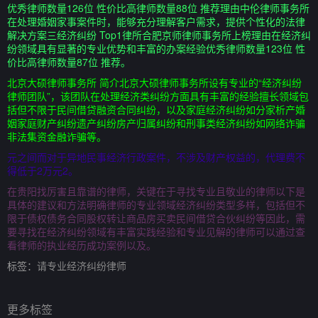
优秀律师数量126位 性价比高律师数量88位 推荐理由中伦律师事务所
在处理婚姻家事案件时，能够充分理解客户需求，提供个性化的法律
解决方案三经济纠纷 Top1律所合肥京师律师事务所上榜理由在经济纠
纷领域具有显著的专业优势和丰富的办案经验优秀律师数量123位 性
价比高律师数量87位 推荐。
北京大硕律师事务所 简介北京大硕律师事务所设有专业的“经济纠纷
律师团队”，该团队在处理经济类纠纷方面具有丰富的经验擅长领域包
括但不限于民间借贷融资合同纠纷，以及家庭经济纠纷如分家析产婚
姻家庭财产纠纷遗产纠纷房产归属纠纷和刑事类经济纠纷如网络诈骗
非法集资金融诈骗等。
元之间而对于异地民事经济行政案件，不涉及财产权益的，代理费不
得低于2万元2。
在贵阳找厉害且靠谱的律师，关键在于寻找专业且敬业的律师以下是
具体的建议和方法明确律师的专业领域经济纠纷类型多样，包括但不
限于债权债务合同股权转让商品房买卖民间借贷合伙纠纷等因此，需
要寻找在经济纠纷领域有丰富实践经验和专业见解的律师可以通过查
看律师的执业经历成功案例以及。
标签：
请专业经济纠纷律师
更多标签