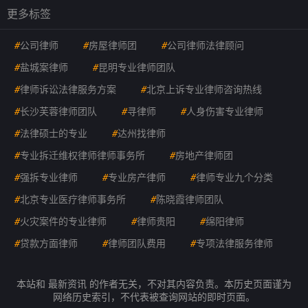
更多标签
#
公司律师
#
房屋律师团
#
公司律师法律顾问
#
盐城案律师
#
昆明专业律师团队
#
律师诉讼法律服务方案
#
北京上诉专业律师咨询热线
#
长沙芙蓉律师团队
#
寻律师
#
人身伤害专业律师
#
法律硕士的专业
#
达州找律师
#
专业拆迁维权律师律师事务所
#
房地产律师团
#
强拆专业律师
#
专业房产律师
#
律师专业九个分类
#
北京专业医疗律师事务所
#
陈晓霞律师团队
#
火灾案件的专业律师
#
律师贵阳
#
绵阳律师
#
贷款方面律师
#
律师团队费用
#
专项法律服务律师
本站和 最新资讯 的作者无关，不对其内容负责。本历史页面谨为
网络历史索引，不代表被查询网站的即时页面。