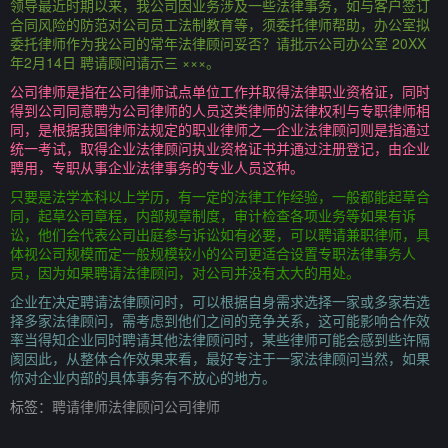
领导最近时期以来，我公司因业务涉及一些法律事务，如与客户签订
合同风险的防范对公司员工法制教育等，须委托律师帮助，办公室拟
委托律师作为我公司的常年法律顾问妥否？请批示公司办公室 20XX
年2月14日 聘请顾问请示三 ×××。
公司律师是指在公司律师试点单位工作并取得法律职业资格证，同时
得到公司同意聘为公司律师的人员这类律师的法律权利与专职律师相
同，是根据我国律师法规定的职业律师之一企业法律顾问则是指通过
统一考试，取得企业法律顾问执业资格证书并通过注册登记，由企业
聘用，专职从事企业法律事务的专业人员这种。
只要是法学本科以上学历，有一定的法律工作经验，一般都能起草合
同，起草公司章程，内部规章制度，审计检查各项业务等如果有诉
讼，他们会代表公司出庭参与诉讼如有必要，可以聘请兼职律师，具
体视公司规模而定一般规模较小的公司更适合设置专职法律事务人
员，因为如果聘请法律顾问，对公司并没有太大的用处。
企业在决定聘请法律顾问时，可以根据自身需求选择一家或多家若选
择多家法律顾问，需考虑到他们之间的竞争关系，这可能影响合作效
率当得知企业同时聘请其他法律顾问时，某些律师可能会感到些许隔
阂因此，从整体合作效果来看，最好专注于一家法律顾问当然，如果
你对企业内部的具体事务有不放心的地方。
标签：
聘请律师法律顾问公司律师