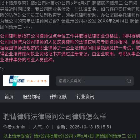
以上请示妥否？请x公司批覆x分公司 x年x月x日 聘请顾问请示二 公司领
导最近时期以来，我公司因业务涉及一些法律事务，如与客户签订合同风
险的防范对公司员工法制教育等，须委托律师帮助，办公室拟委托律师作
为我公司的常年法律顾问妥否？请批示公司办公室 20XX年2月14日 聘请
顾问请示三 ×××。
公司律师是指在公司律师试点单位工作并取得法律职业资格证，同时得到
公司同意聘为公司律师的人员这类律师的法律权利与专职律师相同，是根
据我国律师法规定的职业律师之一企业法律顾问则是指通过统一考试，取
得企业法律顾问执业资格证书并通过注册登记，由企业聘用，专职从事企
业法律事务的专业人员这种。
">
首页
服务领域
律师团队
行业资讯
聘请律师法律顾问公司律师怎么样
作者:admin
人气：0
更新：2025-10-13 15:15:51
以上请示妥否？请x公司批覆x分公司 x年x月x日 聘请顾问请示二 公司