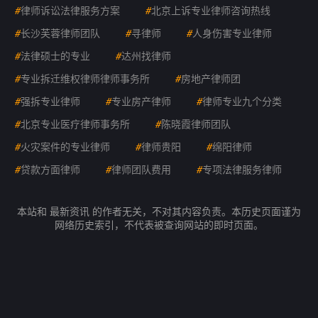
#
律师诉讼法律服务方案
#
北京上诉专业律师咨询热线
#
长沙芙蓉律师团队
#
寻律师
#
人身伤害专业律师
#
法律硕士的专业
#
达州找律师
#
专业拆迁维权律师律师事务所
#
房地产律师团
#
强拆专业律师
#
专业房产律师
#
律师专业九个分类
#
北京专业医疗律师事务所
#
陈晓霞律师团队
#
火灾案件的专业律师
#
律师贵阳
#
绵阳律师
#
贷款方面律师
#
律师团队费用
#
专项法律服务律师
本站和 最新资讯 的作者无关，不对其内容负责。本历史页面谨为
网络历史索引，不代表被查询网站的即时页面。