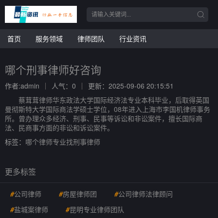
首页
服务领域
律师团队
行业资讯
哪个刑事律师好咨询
作者:admin
人气：0
更新：2025-09-06 20:15:51
蔡茸茸律师华东政法大学国际经济法专业本科毕业，后取得英国
曼彻斯特大学国际商法学硕士学位，08年进入上海市李国机律师事务
所。曾办理众多经济、刑事、民事等诉讼和非讼案件，擅长国际商
法、民商事方面的非讼和诉讼案件。
标签：
哪个律师专业找刑事律师
更多标签
#
公司律师
#
房屋律师团
#
公司律师法律顾问
#
盐城案律师
#
昆明专业律师团队