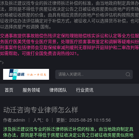
涉及拆迁建议找专业的拆迁律师拆迁补偿的标准，由当地政府制定具体办
法，原则是不得低于房屋征收决定公告之日被征收房屋类似房地产的市场
价格被征收房屋的价值，由具有相应资质的房地产价格评估机构按照房屋
征收评估办法评估确定对于补偿方式，被征收人可以选择货币补偿，也可
以选择房屋产权调换 国有。
交通事故提供事故赔偿伤残评定保险理赔赔偿核实诉讼和认定等全方位服
务医疗医美凭借专业医疗背景，处理医疗损害事故鉴定和调解等疑难纠纷
刑事案件包括律师会见取保候审减刑缓刑无罪辩护开庭辩护和二审改判等
如需帮助，可拨打全国免费咨询热线021。
">
首页
服务领域
律师团队
行业资讯
动迁咨询专业律师怎么样
作者:admin
人气：0
更新：2025-08-25 10:15:56
涉及拆迁建议找专业的拆迁律师拆迁补偿的标准，由当地政府制定具
体办法，原则是不得低于房屋征收决定公告之日被征收房屋类似房地