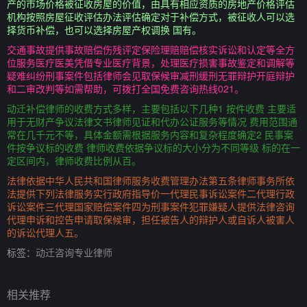
产的市场价格被征收房屋的价值，由具有相应资质的房地产价格评估
机构按照房屋征收评估办法评估确定对于补偿方式，被征收人可以选
择货币补偿，也可以选择房屋产权调换 国有。
交通事故提供事故赔偿伤残评定保险理赔赔偿核实诉讼和认定等全方
位服务医疗医美凭借专业医疗背景，处理医疗损害事故鉴定和调解等
疑难纠纷刑事案件包括律师会见取保候审减刑缓刑无罪辩护开庭辩护
和二审改判等如需帮助，可拨打全国免费咨询热线021。
动迁补偿律师的收费方式多样，主要包括以下几种1 按件收费 主要适
用于无财产争议法律文书律师见证和代办公证服务等情况 费用范围通
常在几千元不等，具体金额需根据服务内容和复杂程度确定2 民事案
件按争议标的收费 律师收费依据争议标的大小分为不同等级 标的在一
定区间内，律师收费比例从百。
法律依据中华人民共和国律师服务收费管理办法第五条律师事务所依
法提供下列法律服务实行政府指导价一代理民事诉讼案件二代理行政
诉讼案件三代理国家赔偿案件四为刑事案件犯罪嫌疑人提供法律咨询
代理申诉和控告申请取保候审，担任被告人的辩护人或自诉人被害人
的诉讼代理人五。
标签：
动迁咨询专业律师
相关推荐