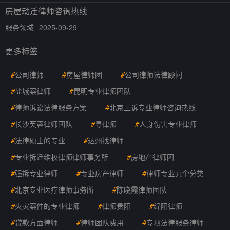
房屋动迁律师咨询热线
服务领域
2025-09-29
更多标签
#
公司律师
#
房屋律师团
#
公司律师法律顾问
#
盐城案律师
#
昆明专业律师团队
#
律师诉讼法律服务方案
#
北京上诉专业律师咨询热线
#
长沙芙蓉律师团队
#
寻律师
#
人身伤害专业律师
#
法律硕士的专业
#
达州找律师
#
专业拆迁维权律师律师事务所
#
房地产律师团
#
强拆专业律师
#
专业房产律师
#
律师专业九个分类
#
北京专业医疗律师事务所
#
陈晓霞律师团队
#
火灾案件的专业律师
#
律师贵阳
#
绵阳律师
#
贷款方面律师
#
律师团队费用
#
专项法律服务律师