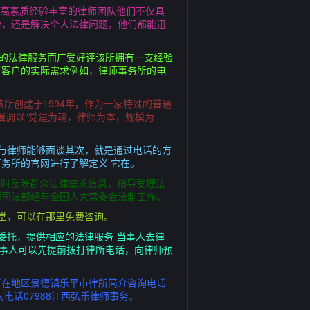
批高素质经验丰富的律师团队他们不仅具
纷，还是解决个人法律问题，他们都能迅
业的法律服务而广受好评该所拥有一支经验
了客户的实际需求例如，律师事务所的电
该所创建于1994年，作为一家特殊的普通
强调以“党建为魂，律师为本，规模为
与律师能够面谈其次，就是通过电话的方
务所的官网进行了解定义 它在。
及时反映群众法律需求信息，指导受理法
题司法部经与全国人大常委会法制工作。
堂，可以在那里免费咨询。
委托，提供相应的法律服务 当事人去律
当事人可以先提前拨打律所电话，向律师预
所在地区景德镇乐平市律所简介咨询电话
电话07988江西弘乐律师事务。