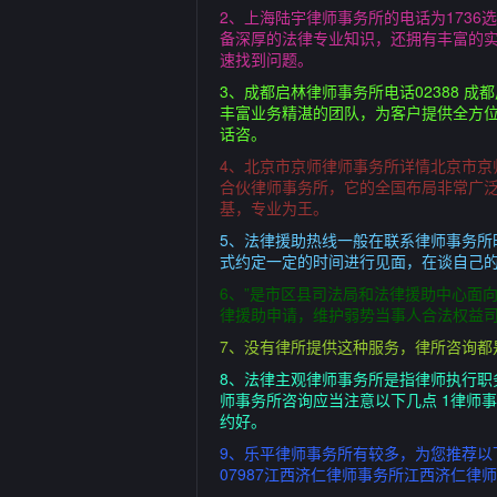
2、上海陆宇律师事务所的电话为173
备深厚的法律专业知识，还拥有丰富的
速找到问题。
3、成都启林律师事务所电话02388
丰富业务精湛的团队，为客户提供全方
话咨。
4、北京市京师律师事务所详情北京市京师
合伙律师事务所，它的全国布局非常广泛
基，专业为王。
5、法律援助热线一般在联系律师事务
式约定一定的时间进行见面，在谈自己的
6、”是市区县司法局和法律援助中心面
律援助申请，维护弱势当事人合法权益
7、没有律所提供这种服务，律所咨询
8、法律主观律师事务所是指律师执行职
师事务所咨询应当注意以下几点 1律师
约好。
9、乐平律师事务所有较多，为您推荐以
07987江西济仁律师事务所江西济仁律