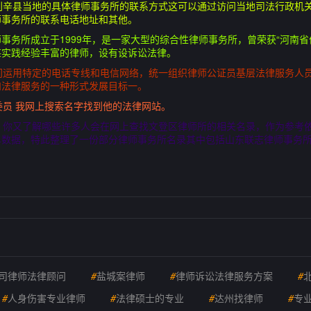
利辛县当地的具体律师事务所的联系方式这可以通过访问当地司法行政机
师事务所的联系电话地址和其他。
师事务所成立于1999年，是一家大型的综合性律师事务所，曾荣获“河南
湛实践经验丰富的律师，设有设诉讼法律。
门运用特定的电话专线和电信网络，统一组织律师公证员基层法律服务人
和法律服务的一种形式发展目标一。
委员 我网上搜索名字找到他的法律网站。
，你又了解哪些许多人会在网上查找文登区律师所的相关名录，作为参考
单数据，特此整理了一份部分律师事务所名录其中包括山东联志律师事务
司律师法律顾问
#
盐城案律师
#
律师诉讼法律服务方案
#
#
人身伤害专业律师
#
法律硕士的专业
#
达州找律师
#
专