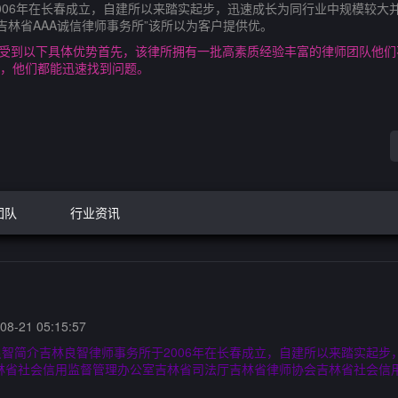
2006年在长春成立，自建所以来踏实起步，迅速成长为同行业中规模较大
吉林省AAA诚信律师事务所”该所以为客户提供优。
将享受到以下具体优势首先，该律所拥有一批高素质经验丰富的律师团队他
，他们都能迅速找到问题。
团队
行业资讯
8-21 05:15:57
9良智简介吉林良智律师事务所于2006年在长春成立，自建所以来踏实起
吉林省社会信用监督管理办公室吉林省司法厅吉林省律师协会吉林省社会信用