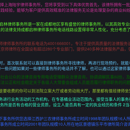
6选择上海陆宇律师事务所，您将享受到以下具体优势首先，该律所拥有一
实践经验，能够为客户提供高效精准的法律服务无论是处理复杂的商业纠
 成都启林律师事务所是一家在成都地区享有盛誉的律师事务所，以其高效专
位的法律支持成都启林律师事务所电话线路设置得非常人性化，充分考虑
律师事务所的联系电话为4001666001，专注于提供高质量的法律服务
京师律所在全国设有超过280个专业部门，提供240多种法律服务产品，
所时，首次联系就可以直接到律师事务所寻找律师，再进行现场预约，就能
一些问题如果对一些律师事务所的电话并不了解，也可以通过这家律师事
向社会公众的法律咨询专用电话受理群众法律咨询，协调调解民事纠纷，
司法公正和社会稳定关于各级人大常委会组成人员能否履行律师职务的问
都是要收费的你可以到法院立案大厅或者劳动局大厅，那里都有值班律师坐
务进行业务活动的工作机构，在专基橘业活动范围内，接受当事人的事务
事务所是否有合格的营业资质，设立人是否具有一定的执业经历和条件 2
下事务所供您选择江西护三农律师事务所成立时间1998年团队规模16人
师事务所成立时间2001年团队规模10人所在地区景德镇乐平市律所简介咨询