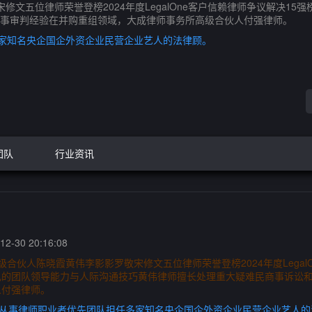
文五位律师荣誉登榜2024年度LegalOne客户信赖律师争议解决1
事审判经验在并购重组领域，大成律师事务所高级合伙人付强律师。
多家知名央企国企外资企业民营企业艺人的法律顾。
团队
行业资讯
2-30 20:16:08
合伙人陈晓霞黄伟李影影罗敬宋修文五位律师荣誉登榜2024年度Legal
色的团队领导能力与人际沟通技巧黄伟律师擅长处理重大疑难民商事诉讼
人付强律师。
意从事律师职业者优先团队担任多家知名央企国企外资企业民营企业艺人的