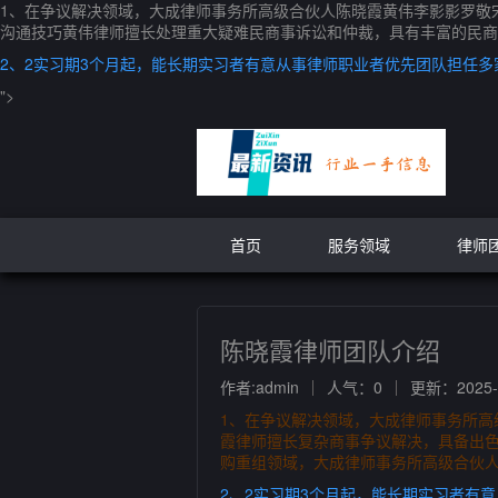
1、在争议解决领域，大成律师事务所高级合伙人陈晓霞黄伟李影影罗敬宋修
沟通技巧黄伟律师擅长处理重大疑难民商事诉讼和仲裁，具有丰富的民商
2、2实习期3个月起，能长期实习者有意从事律师职业者优先团队担任
">
首页
服务领域
律师
陈晓霞律师团队介绍
作者:admin
人气：0
更新：2025-1
1、在争议解决领域，大成律师事务所高级
霞律师擅长复杂商事争议解决，具备出
购重组领域，大成律师事务所高级合伙
2、2实习期3个月起，能长期实习者有