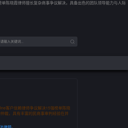
5强榜单陈晓霞律师擅长复杂商事争议解决，具备出色的团队领导能力与人际
One客户信赖律师争议解决15强榜单陈晓
和仲裁，具有丰富的民商事审判经验在并
法律顾。